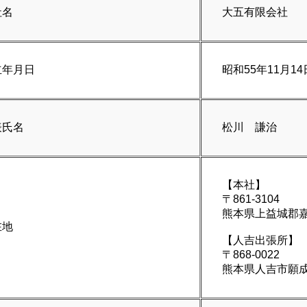
社名
大五有限会社
立年月日
昭和55年11月1
表氏名
松川 謙治
【本社】
〒861-3104
熊本県上益城郡嘉
在地
【人吉出張所】
〒868-0022
熊本県人吉市願成寺