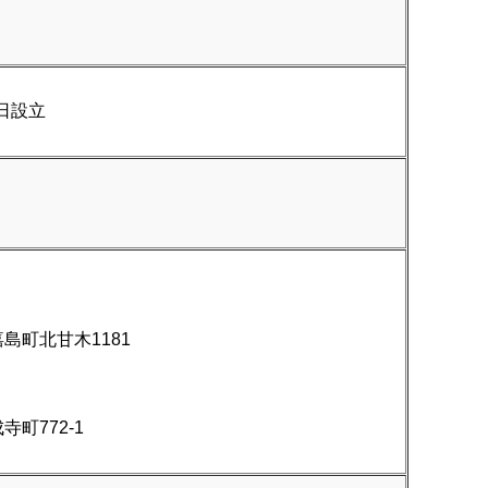
4日設立
島町北甘木1181
町772-1