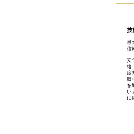
技
最
信
安
絡
度
取
を
い
に